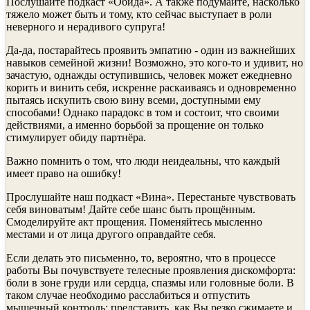
Послушайте подкаст «Обида». А также подумайте, насколько
тяжело может быть и тому, кто сейчас выступает в роли
неверного и нерадивого супруга!
Да-да, постарайтесь проявить эмпатию - один из важнейших
навыков семейной жизни! Возможно, это кого-то и удивит, но
зачастую, однажды оступившись, человек может ежедневно
корить и винить себя, искренне раскаиваясь и одновременно
пытаясь искупить свою вину всеми, доступными ему
способами! Однако парадокс в том и состоит, что своими
действиями, а именно борьбой за прощение он только
стимулирует обиду партнёра.
Важно помнить о том, что люди неидеальны, что каждый
имеет право на ошибку!
Прослушайте наш подкаст «Вина». Перестаньте чувствовать
себя виноватым! Дайте себе шанс быть прощённым.
Смоделируйте акт прощения. Поменяйтесь мысленно
местами и от лица другого оправдайте себя.
Если делать это письменно, то, вероятно, что в процессе
работы Вы почувствуете телесные проявления дискомфорта:
боли в зоне груди или сердца, спазмы или головные боли. В
таком случае необходимо расслабиться и отпустить
мышечный контроль: представить, как Вы резко сжимаете и