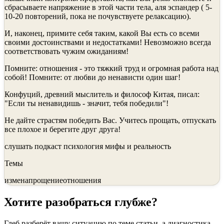
сбрасываете напряжение в этой части тела, аля эспандер ( 5-
10-20 повторений, пока не почувствуете релаксацию).
И, наконец, примите себя таким, какой Вы есть со всеми
своими достоинствами и недостатками! Невозможно всегда
соответствовать чужим ожиданиям!
Помните: отношения - это тяжкий труд и огромная работа над
собой! Помните: от любви до ненависти один шаг!
Конфуций, древний мыслитель и философ Китая, писал:
"Если ты ненавидишь - значит, тебя победили"!
Не дайте страстям победить Вас. Учитесь прощать, отпускать
все плохое и берегите друг друга!
слушать подкаст психология мифы и реальность
Темы
измена
прощение
отношения
Хотите разобраться глубже?
Глеб разберёт вашу ситуацию по теме статьи, а диагностика