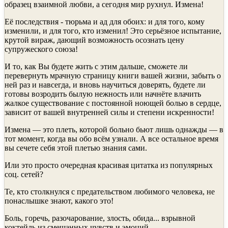
образец взаимной любви, а сегодня мир рухнул. Измена!
Её последствия - тюрьма и ад для обоих: и для того, кому
изменили, и для того, кто изменил! Это серьёзное испытание,
крутой вираж, дающий возможность осознать цену
супружеского союза!
И то, как Вы будете жить с этим дальше, сможете ли
перевернуть мрачную страницу книги вашей жизни, забыть о
ней раз и навсегда, и вновь научиться доверять, будете ли
готовы возродить былую нежность или начнёте влачить
жалкое существование с постоянной ноющей болью в сердце,
зависит от вашей внутренней силы и степени искренности!
Измена — это плеть, которой больно бьют лишь однажды — в
тот момент, когда вы обо всём узнали. А все остальное время
вы сечете себя этой плетью знания сами.
Или это просто очередная красивая цитатка из популярных
соц. сетей?
Те, кто столкнулся с предательством любимого человека, не
понаслышке знают, какого это!
Боль, горечь, разочарование, злость, обида... взрывной
коктейль из смешанных чувств и эмоций.