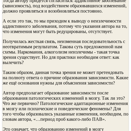
Тогда автору придется согласиться: аддиктивное заболевание
(зависимость), под воздействием образовавшихся изменений,
должно проявляться и возобновляться постоянно.
А если это так, то мы приходим к выводу о неизлечимости
аддиктивного заболевания, потому что указания автора на то,
что изменения могут быть редуцированы, отсутствует.
Получилась жесткая связь, неизменная последовательность с
неотвратимым результатом. Такова суть предложенной нам
схемы. Наркомания, алкоголизм неизлечимы - такая точка
зрения существует. Но для практики необходим ответ: как
вылечить?
Таким образом, данная точка зрения не может претендовать
на полноту ответа о причине образования зависимости. Какие
же ещё основания нужны для объяснения зависимости?
Автор предполагает образование зависимости после
образования патологических изменений в мозгу. Так ли это?
Что же первично? Патологические адаптационные изменения
в мозгу или психические и поведенческие феномены? Для
того чтобы образовались указанные изменения, необходим, по
словам автора, «…период проб какого-либо ПАВ».
Это означает, что образованию изменений в мозгу