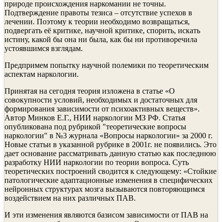
природе происхождения наркомании не точны.
Подтверждение правоты тезиса – отсутствие успехов в
лечении. Поэтому к теории необходимо возвращаться,
подвергать её критике, научной критике, спорить, искать
истину, какой бы она ни была, как бы ни противоречила
устоявшимся взглядам.
Предпримем попытку научной полемики по теоретическим
аспектам наркологии.
Принятая на сегодня теория изложена в статье «О
совокупности условий, необходимых и достаточных для
формирования зависимости от психоактивных веществ».
Автор Минков Е.Г., НИИ наркологии МЗ РФ. Статья
опубликована под рубрикой "теоретические вопросы
наркологии" в №3 журнала «Вопросы наркологии» за 2000 г.
Новые статьи в указанной рубрике в 2001г. не появились. Это
дает основание рассматривать данную статью как последнюю
разработку НИИ наркологии по теории вопроса. Суть
теоретических построений сводится к следующему: «Стойкие
патологические адаптационные изменения в специфических
нейронных структурах мозга вызываются повторяющимся
воздействием на них различных ПАВ.
И эти изменения являются базисом зависимости от ПАВ на