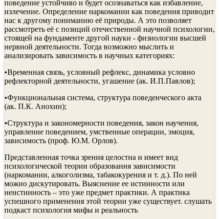
поведение устойчиво и будет осознаваться как избавление,
излечение. Определение наркомании как поведения приводит
нас к другому пониманию её природы. А это позволяет
рассмотреть её с позиций отечественной научной психологии,
стоящей на фундаменте другой науки - физиологии высшей
нервной деятельности. Тогда возможно мыслить и
анализировать зависимость в научных категориях:
•Временная связь, условный рефлекс, динамика условно
рефлекторной деятельности, угашение (ак. И.П.Павлов);
•Функциональная система, структура поведенческого акта
(ак. П.К. Анохин);
•Структура и закономерности поведения, закон научения,
управление поведением, умственные операции, эмоция,
зависимость (проф. Ю.М. Орлов).
Представленная точка зрения целостна и имеет вид
психологической теории образования зависимости
(наркомании, алкоголизма, табакокурения и т. д.). По ней
можно дискутировать. Выяснение ее истинности или
неистинность – это уже предмет практики. А практика
успешного применения этой теории уже существует. слушать
подкаст психология мифы и реальность