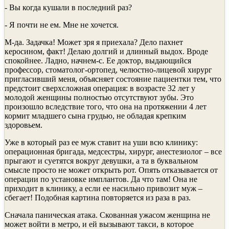
- Вы когда кушали в последний раз?
- Я почти не ем. Мне не хочется.
М-да. Задачка! Может зря я приехала? Дело пахнет
керосином, факт! Делаю долгий и длинный выдох. Вроде
спокойнее. Ладно, начнем-с. Ее доктор, выдающийся
профессор, стоматолог-ортопед, челюстно-лицевой хирург
пригласивший меня, объясняет состояние пациентки тем, что
предстоит сверхсложная операция: в возрасте 32 лет у
молодой женщины полностью отсутствуют зубы. Это
произошло вследствие того, что она на протяжении 4 лет
кормит младшего сына грудью, не обладая крепким
здоровьем.
Уже в который раз ее муж ставит на уши всю клинику:
операционная бригада, медсестры, хирург, анестезиолог – все
прыгают и суетятся вокруг девушки, а та в буквальном
смысле просто не может открыть рот. Опять отказывается от
операции по установке имплантов. Да что там! Она не
приходит в клинику, а если ее насильно привозит муж –
сбегает! Подобная картина повторяется из раза в раз.
Сначала паническая атака. Скованная ужасом женщина не
может войти в метро, и ей вызывают такси, в которое