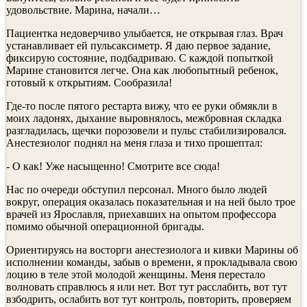
удовольствие. Марина, начали…
Пациентка недоверчиво улыбается, не открывая глаз. Врач
устанавливает ей пульсаксиметр. Я даю первое задание,
фиксирую состояние, подбадриваю. С каждой попыткой
Марине становится легче. Она как любопытный ребенок,
готовый к открытиям. Сообразила!
Где-то после пятого рестарта вижу, что ее руки обмякли в
моих ладонях, дыхание выровнялось, межбровная складка
разгладилась, щечки порозовели и пульс стабилизировался.
Анестезиолог поднял на меня глаза и тихо прошептал:
- О как! Уже насыщенно! Смотрите все сюда!
Нас по очереди обступил персонал. Много было людей
вокруг, операция оказалась показательная и на ней было трое
врачей из Ярославля, приехавших на опытом профессора
помимо обычной операционной бригады.
Ориентируясь на восторги анестезиолога и кивки Марины об
исполнении команды, забыв о времени, я прокладывала свою
лоцию в теле этой молодой женщины. Меня перестало
волновать справлюсь я или нет. Вот тут расслабить, вот тут
взбодрить, ослабить вот тут контроль, повторить, проверяем