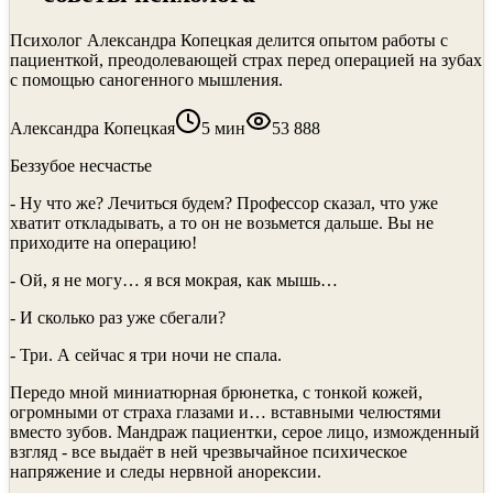
Психолог Александра Копецкая делится опытом работы с
пациенткой, преодолевающей страх перед операцией на зубах
с помощью саногенного мышления.
Александра Копецкая
5
мин
53 888
Беззубое несчастье
- Ну что же? Лечиться будем? Профессор сказал, что уже
хватит откладывать, а то он не возьмется дальше. Вы не
приходите на операцию!
- Ой, я не могу… я вся мокрая, как мышь…
- И сколько раз уже сбегали?
- Три. А сейчас я три ночи не спала.
Передо мной миниатюрная брюнетка, с тонкой кожей,
огромными от страха глазами и… вставными челюстями
вместо зубов. Мандраж пациентки, серое лицо, изможденный
взгляд - все выдаёт в ней чрезвычайное психическое
напряжение и следы нервной анорексии.