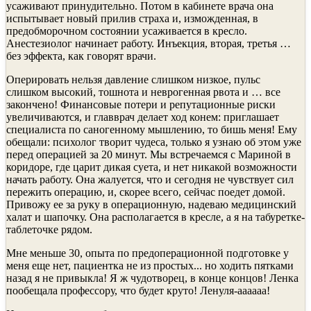
усаживают принудительно. Потом в кабинете врача она
испытывает новый прилив страха и, изможденная, в
предобморочном состоянии усаживается в кресло.
Анестезиолог начинает работу. Инъекция, вторая, третья …
без эффекта, как говорят врачи.
Оперировать нельзя давление слишком низкое, пульс
слишком высокий, тошнота и неврогенная рвота и … все
закончено! Финансовые потери и репутационные риски
увеличиваются, и главврач делает ход конем: приглашает
специалиста по саногенному мышлению, то бишь меня! Ему
обещали: психолог творит чудеса, только я узнаю об этом уже
перед операцией за 20 минут. Мы встречаемся с Мариной в
коридоре, где царит дикая суета, и нет никакой возможности
начать работу. Она жалуется, что и сегодня не чувствует сил
пережить операцию, и, скорее всего, сейчас поедет домой.
Привожу ее за руку в операционную, надеваю медицинский
халат и шапочку. Она располагается в кресле, а я на табуретке-
таблеточке рядом.
Мне меньше 30, опыта по предоперационной подготовке у
меня еще нет, пациентка не из простых... но ходить пятками
назад я не привыкла! Я ж чудотворец, в конце концов! Ленка
пообещала профессору, что будет круто! Ленуля-аааааа!