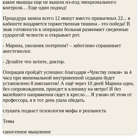
какие мышцы еще не вышли из-под эмоционального
контроля… Еще один подход!
Процедура заняла всего 12 минут вместо привычных 22... в
кабинете воцаряется торжественная тишина - это победа! В
знак готовности к операции больная разжимает сведенные
судорогой челюсти и открывает рот.
- Марина, укольчик потерпим? – заботливо спрашивает
анестезиолог.
- Делайте что хотите, доктор.
Операция пройдёт успешно: благодаря «Чувству покоя» за 4
часа при минимальной внутривенной седации будет
установлено 8 имплантов! А ещё через 10 дней Марина одна,
без сопровождения, приедет в клинику на метро! И без
малейшего напряжения сядет в кресло… Я узнаю об этом от
профессора, я в тот день ушла обедать.
слушать подкаст психология мифы и реальность
Темы
саногенное мышление