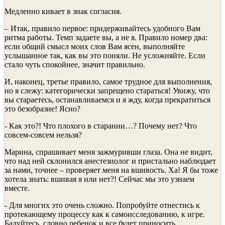
Медленно кивает в знак согласия.
– Итак, правило первое: придерживайтесь удобного Вам
ритма работы. Темп задаете вы, а не я. Правило номер два:
если общий смысл моих слов Вам ясен, выполняйте
услышанное так, как вы это поняли. Не усложняйте. Если
стало чуть спокойнее, значит правильно.
И, наконец, третье правило, самое трудное для выполнения,
но я слежу: категорически запрещено стараться! Увижу, что
вы стараетесь, останавливаемся и я жду, когда прекратиться
это безобразие! Ясно?
- Как это?! Что плохого в старании…? Почему нет? Что
совсем-совсем нельзя?
Марина, спрашивает меня зажмуривши глаза. Она не видит,
что над ней склонился анестезиолог и пристально наблюдает
за нами, точнее – проверяет меня на вшивость. Ха! Я бы тоже
хотела знать: вшивая я или нет?! Сейчас мы это узнаем
вместе.
- Для многих это очень сложно. Попробуйте отнестись к
протекающему процессу как к самоисследованию, к игре.
Балуйтесь, словно ребенок и все будет приносить