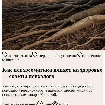
психосоматика
итерационное угашение
саногенное
мышление
Как психосоматика влияет на здоровье
— советы психолога
Узнайте, как управлять эмоциями и улучшить здоровье с
помощью итерационного угашения и саморегуляции от
психолога Александры Копецкой.
Александра Копецкая
5
мин
31 323