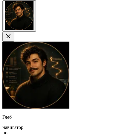
Глеб
навигатор
по