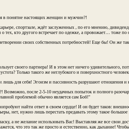
тся в понятие настоящих женщин и мужчин?!
карьере, спортзале, ждёт заслуженных , по его мнению, дивидендов
о тех, кто другого встречает по одежке, а провожает… тоже по о
влетворении своих собственных потребностей! Еще бы! Он же так
льзует своего партнера! И в этом нет ничего удивительного, по
стота? Только такого же неглубокого и поверхностного человек
и лишь для себя! Эгоизм и пассивность разрушают отношения и
 Возможно, после 2-5-10 неудачных попыток и полного разочаро
 главной проблемой обычно является сам Боб!"
пробуют найти ответ в своем сердце! И он будет таков: внешност
ьеры, нет, нужно лишь перестать предавать этому такое большое 
ку, а не желание использовать Вас! Выставляя же все свои дост
ется, что это так же просто и естественно, как дыхание! Чтобы