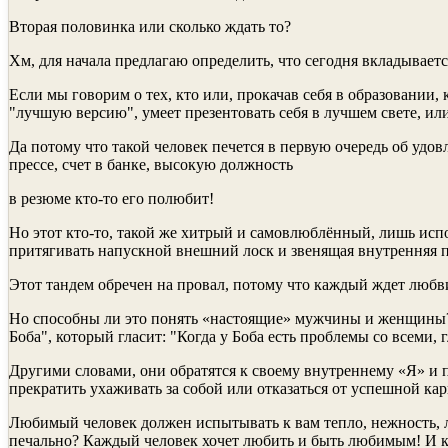
Вторая половинка или сколько ждать то?
Хм, для начала предлагаю определить, что сегодня вкладывае
Если мы говорим о тех, кто или, прокачав себя в образовании, 
"лучшую версию", умеет презентовать себя в лучшем свете, или 
Да потому что такой человек печется в первую очередь об удо
прессе, счет в банке, высокую должность
в резюме кто-то его полюбит!
Но этот кто-то, такой же хитрый и самовлюблённый, лишь испо
притягивать напускной внешний лоск и звенящая внутренняя пу
Этот тандем обречен на провал, потому что каждый ждет любв
Но способны ли это понять «настоящие» мужчины и женщины?!
Боба", который гласит: "Когда у Боба есть проблемы со всеми,
Другими словами, они обратятся к своему внутреннему «Я» и по
прекратить ухаживать за собой или отказаться от успешной кар
Любимый человек должен испытывать к вам тепло, нежность, лас
печально? Каждый человек хочет любить и быть любимым! И каж