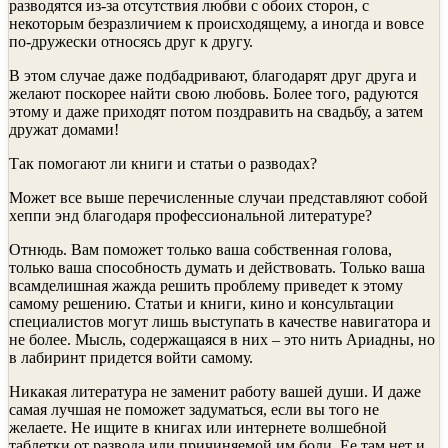
разводятся из-за отсутствия любви с обоих сторон, с
некоторым безразличием к происходящему, а иногда и вовсе
по-дружески относясь друг к другу.
В этом случае даже подбадривают, благодарят друг друга и
желают поскорее найти свою любовь. Более того, радуются
этому и даже приходят потом поздравить на свадьбу, а затем
дружат домами!
Так помогают ли книги и статьи о разводах?
Может все выше перечисленные случаи представляют собой
хеппи энд благодаря профессиональной литературе?
Отнюдь. Вам поможет только ваша собственная голова,
только ваша способность думать и действовать. Только ваша
всамделишная жажда решить проблему приведет к этому
самому решению. Статьи и книги, кино и консультации
специалистов могут лишь выступать в качестве навигатора и
не более. Мысль, содержащаяся в них – это нить Ариадны, но
в лабиринт придется войти самому.
Никакая литература не заменит работу вашей души. И даже
самая лучшая не поможет задуматься, если вы того не
желаете. Не ищите в книгах или интернете волшебной
таблетки от развода или причиняемой им боли. Ее там нет и