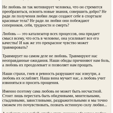
Не любовь ли так мотивирует человека, что он стремится
преобразиться, освоить новые знания, совершить добро? Не
ради ли получения любви люди создают себе в спортзале
красивые тела? Не ради ли любви они побеждают
соперников, себя, трудности и смерть?
Любовь — это катализатор всех процессов, она придает
смысл всему, что есть в человеке, она усиливает все его
качества! И как же это прекрасное чувство может
травмировать?
Травмирует на самом деле не любовь. Травмируют нас
неоправданные ожидания. Наши обиды причиняют нам боль,
а любовь их преодолевает и позволяет нам прощать.
Наши страхи, гнев и ревность разрушают нас изнутри, а
любовь их ослабляет. Наша вина мучает нас, а любовь учит
извиняться и просить прощения.
Именно поэтому сама любовь не может быть несчастной.
Стоит лишь перестать быть обидчивыми, мнительными,
стыдливыми, завистливыми, раздражительными и мы точно
сможем это почувствовать, познать истинную силу любви...