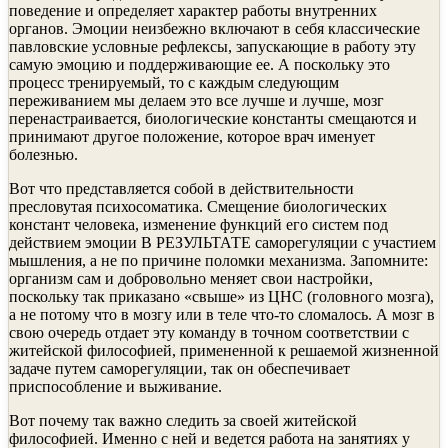
поведение и определяет характер работы внутренних
органов. Эмоции неизбежно включают в себя классические
павловские условные рефлексы, запускающие в работу эту
самую эмоцию и поддерживающие ее. А поскольку это
процесс тренируемый, то с каждым следующим
переживанием мы делаем это все лучше и лучше, мозг
перенастраивается, биологические константы смещаются и
принимают другое положение, которое врач именует
болезнью.
Вот что представляется собой в действительности
пресловутая психосоматика. Смещение биологических
констант человека, изменение функций его систем под
действием эмоции В РЕЗУЛЬТАТЕ саморегуляции с участием
мышления, а не по причине поломки механизма. Запомните:
организм сам и добровольно меняет свои настройки,
поскольку так приказано «свыше» из ЦНС (головного мозга),
а не потому что в мозгу или в теле что-то сломалось. А мозг в
свою очередь отдает эту команду в точном соответствии с
житейской философией, примененной к решаемой жизненной
задаче путем саморегуляции, так он обеспечивает
приспособление и выживание.
Вот почему так важно следить за своей житейской
философией. Именно с ней и ведется работа на занятиях у