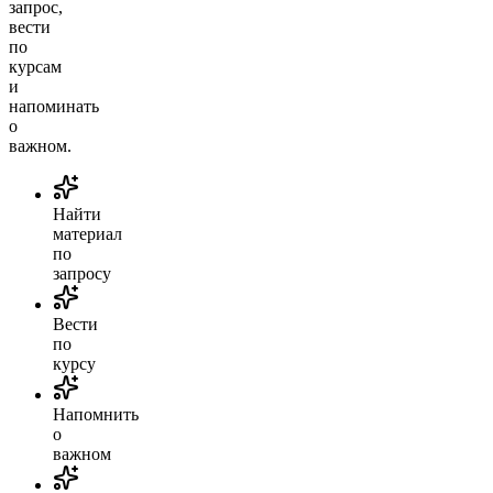
запрос,
вести
по
курсам
и
напоминать
о
важном.
Найти
материал
по
запросу
Вести
по
курсу
Напомнить
о
важном