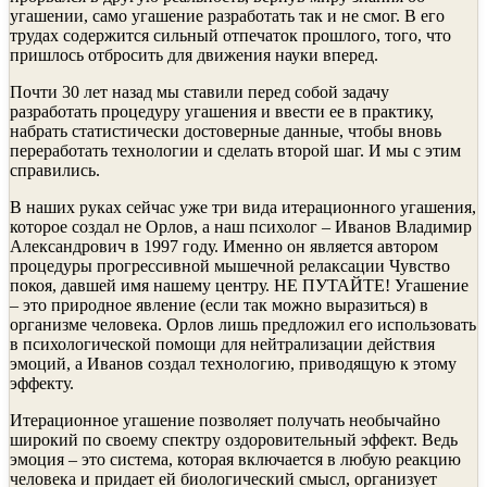
угашении, само угашение разработать так и не смог. В его
трудах содержится сильный отпечаток прошлого, того, что
пришлось отбросить для движения науки вперед.
Почти 30 лет назад мы ставили перед собой задачу
разработать процедуру угашения и ввести ее в практику,
набрать статистически достоверные данные, чтобы вновь
переработать технологии и сделать второй шаг. И мы с этим
справились.
В наших руках сейчас уже три вида итерационного угашения,
которое создал не Орлов, а наш психолог – Иванов Владимир
Александрович в 1997 году. Именно он является автором
процедуры прогрессивной мышечной релаксации Чувство
покоя, давшей имя нашему центру. НЕ ПУТАЙТЕ! Угашение
– это природное явление (если так можно выразиться) в
организме человека. Орлов лишь предложил его использовать
в психологической помощи для нейтрализации действия
эмоций, а Иванов создал технологию, приводящую к этому
эффекту.
Итерационное угашение позволяет получать необычайно
широкий по своему спектру оздоровительный эффект. Ведь
эмоция – это система, которая включается в любую реакцию
человека и придает ей биологический смысл, организует