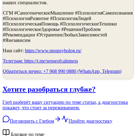
наших специалистов.
СГМ #СаногеническоеМышление #ПсихологияСамопознания
#ПсихологияРазвитие #ПсихологияЛюдей
#ПсихологическаяПомощь #ПсихологическиеТехники
#ПсихологическоеЗдоровье #РешениеПроблем
#Рекомендации #УстранениеЛюбыхЗависимостей
#Янезависим
Наш сайт:
https://www.mospsyholog.ru/
Телеграм:
https://t.me/senseofcalmness
Обратиться лично: +7 968 990 0880 (WhatsApp, Telegram)
Хотите разобраться глубже?
Глеб разберёт вашу ситуацию по теме статьи, а диагностика
покажет, что стоит за переживанием.
Поговорить с Глебом
Пройти диагностику
Близкое по теме