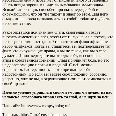
несовершенным и избавляет от инфантильного стремления
«быть всегда хорошим и идеальным/знающим/умеющим».
Всякий саногенщик способен признать перед собой и
окружающими, что он “не такой” и знает об этом. Для него
стыд – лишь повод познакомиться с собой поближе и убрать
несоответствие.
Руководствуясь пониманием блага, саногенщики будут
вносить изменения в себя, чтобы стать лучше, а не потому что
несовершенство постыдно. Это настоящая философия, а не
набор лайфхаков. Когда вы стыдитесь, вы подтверждаете тот
факт, что окружающие правы, а вы не такой, как вы о себе
думаете. И подтверждаете вы это для себя, вы согласны с
этим в собственном сознании. Стыд причиняет боль, но это
не делает эмоцию плохой и вредной. С ней можно
справиться. Растерянность — это признание себя
недостойным. Но если вы ведете себя спокойно, собранно,
уверенно, уже не вы, а окружающие начинают сомневаться в
своей правоте.
Именно умение управлять своими эмоциями делает из вас
человека, способного управлять толпой, а не идти за ней
Наш сайт: https://www.mospsyholog.ru/
Телеграм: https://t.me/senseofcalmness