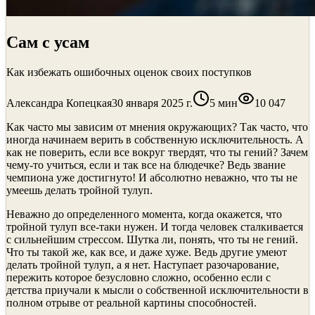
Сам с усам
Как избежать ошибочных оценок своих поступков
Александра Копецкая
30 января 2025 г.
5
мин
10 047
Как часто мы зависим от мнения окружающих? Так часто, что
иногда начинаем верить в собственную исключительность. А
как не поверить, если все вокруг твердят, что ты гений? Зачем
чему-то учиться, если и так все на блюдечке? Ведь звание
чемпиона уже достигнуто! И абсолютно неважно, что ты не
умеешь делать тройной тулуп.
Неважно до определенного момента, когда окажется, что
тройной тулуп все-таки нужен. И тогда человек сталкивается
с сильнейшим стрессом. Шутка ли, понять, что ты не гений.
Что ты такой же, как все, и даже хуже. Ведь другие умеют
делать тройной тулуп, а я нет. Наступает разочарование,
пережить которое безусловно сложно, особенно если с
детства приучали к мысли о собственной исключительности в
полном отрыве от реальной картины способностей.