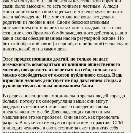
как мы поступаем. Главное чтобы качество этой обратной
связи было высоким, то есть точным и честным. А люди
могут ошибаться в своих оценках, и что еще хуже, вводить
нас в заблуждение. И самое страшное когда это делают
родители из любви к нам. Своим безосновательным
возвышением нас в наших глазах они закладывают в наше
сознание своеобразную бомбу замедленного действия, равно
как и своим обесцениванием нас на регулярной основе. Но
без этой обратной связи (и верной, и ошибочной) человеку не
понять, какой он на самом деле.
Этот процесс познания долгий, но только он дает
возможность освободиться от влияния общественного
мнения, повзрослеть и опереться на себя, только так
можно освободиться от ожогов публичного стыда. Ведь
взрослый человек действует не под давлением стыда, а
руководствуясь ясным пониманием блага
В среде саногенщиков эмоционально зрелых людей гораздо
больше, потому их саморегуляция выше: они могут
выдержать несоответствие своего поведения своим
представлением о себе. Для владеющих саногенным
мышлением это не проблема. Они знают, как преодолеть
разрыв. В науке это именуется принятием а практика СГМ
приводит человека в соответствие за счет принятия себя