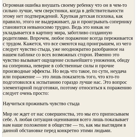
Огромная ошибка внушать своему ребенку что он в чем-то
сильно лучше, чем сверстники, когда в действительности
этому нет подтверждений. Хрупкая детская психика, как
правило, этого не выдерживает, да и проигрывать сопернику
становится невыносимо трудно. Ведь это никак не
укладывается в картину мира, заботливо созданную
родителями. Впрочем, любое поражение всегда переживается
с трудом. Кажется, что все смеются над проигрышем, из чего
следует чувство стыда, уже неоднократно разобранное на
нашем паблике со всех возможных сторон. Именно это
чувство вызывает ощущение сильнейшего унижения, обиду
на соперника, неверие в собственные силы и прочие
производные эффекты. Но ведь что такое, по сути, неудача
или поражение — это лишь показатель того, что кто-то
подготовился к испытанию гораздо лучше нас. Это вопрос
элементарной подготовки, поэтому относиться к поражению
следует очень просто:
Научиться проживать чувство стыда
Мир не ждет от нас совершенства, это мы его приписываем
себе. А любая ситуация оценивания всего лишь показывает
нам наше положение в обществе — то, как мы выглядим в
данной обстановке перед конкретно этими людьми.