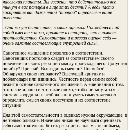
населения планеты. Вы уверены, что действительно все
тычут в вас пальцем в лице этих десяти? А ведь часто
восприятие вас даже этой "толпой" определяет ваше
поведение.
- Они могут быть правы в своих оценках. Посмейтесь над
собой вместе с ними, примите их сторону, это снимает
противоборство. Самокритика и трезвая оценка себя —
очень важные составляющие внутренней силы.
Саногенное мышление проявлено в соответствии.
Саногенщик постоянно следит за соответствием своего
поведения и своих реакций смыслу происходящего. Допустил
ошибку? Признай. Выглядишь смешно? Посмейся!
Обнаружил свою неправоту? Выслушай критику и
поблагодари или извинись. Честность перед самим собой
лежит в основе саногенного мышления. А еще знания о том,
что такое хорошо и что такое плохо, чтобы не запутаться в
системе координат в этой жизни и уметь самостоятельно
определить смысл своих поступков и их соответствие
ситуации.
Для этой самостоятельности в оценках нужны окружающие, и
не только близкие. Иначе мы никак не научимся оценивать
себя самостоятельно. Без их реакции на нас мы не поймем,