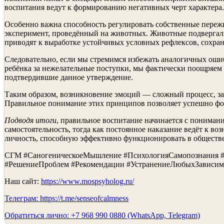
воспитания ведут к формированию негативных черт характера.
Особенно важна способность регулировать собственные переж
эксперимент, проведённый на животных. Животные подвергали
приводят к выработке устойчивых условных рефлексов, сохра
Следовательно, если мы стремимся избежать аналогичных ошиб
ребёнка за нежелательные поступки, мы фактически поощряем
подтвердившие данное утверждение.
Таким образом, возникновение эмоций — сложный процесс, з
Правильное понимание этих принципов позволяет успешно фор
Подводя итоги
, правильное воспитание начинается с пониман
самостоятельность, тогда как постоянное наказание ведёт к 
личность, способную эффективно функционировать в обществе
СГМ #СаногеническоеМышление #ПсихологияСамопознания #П
#РешениеПроблем #Рекомендации #УстранениеЛюбыхЗависим
Наш сайт:
https://www.mospsyholog.ru/
Телеграм:
https://t.me/senseofcalmness
Обратиться лично: +7 968 990 0880 (WhatsApp, Telegram)