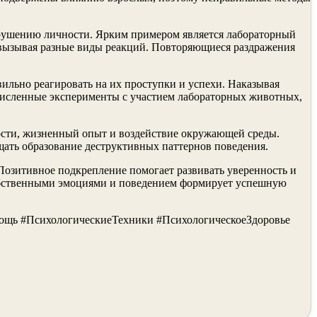
зрушению личности. Ярким примером является лабораторный
 вызывая разные виды реакций. Повторяющиеся раздражения
ильно реагировать на их проступки и успехи. Наказывая
численные эксперименты с участием лабораторных животных,
ости, жизненный опыт и воздействие окружающей среды.
ать образование деструктивных паттернов поведения.
Позитивное подкрепление помогает развивать уверенность и
 собственными эмоциями и поведением формирует успешную
щь #ПсихологическиеТехники #ПсихологическоеЗдоровье