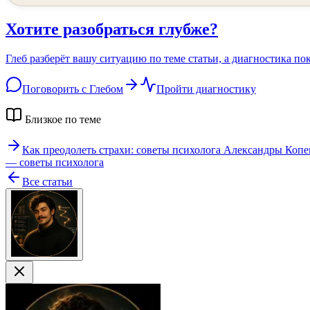
Хотите разобраться глубже?
Глеб разберёт вашу ситуацию по теме статьи, а диагностика по
Поговорить с Глебом
Пройти диагностику
Близкое по теме
Как преодолеть страхи: советы психолога Александры Коп
— советы психолога
Все статьи