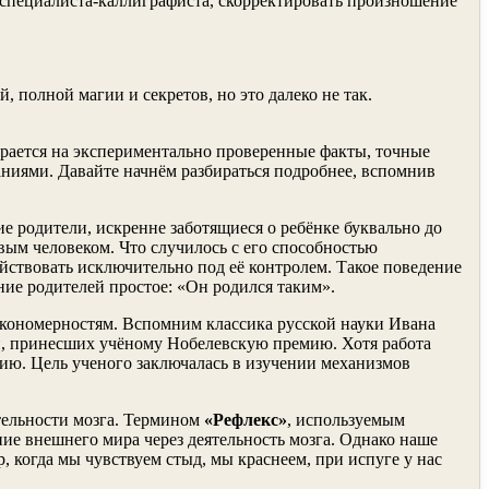
ю специалиста-каллиграфиста, скорректировать произношение
 полной магии и секретов, но это далеко не так.
ирается на экспериментально проверенные факты, точные
аниями. Давайте начнём разбираться подробнее, вспомнив
 родители, искренне заботящиеся о ребёнке буквально до
вым человеком. Что случилось с его способностью
ействовать исключительно под её контролем. Такое поведение
ние родителей простое: «Он родился таким».
акономерностям. Вспомним классика русской науки Ивана
, принесших учёному Нобелевскую премию. Хотя работа
ию. Цель ученого заключалась в изучении механизмов
тельности мозга. Термином
«Рефлекс»
, используемым
ие внешнего мира через деятельность мозга. Однако наше
 когда мы чувствуем стыд, мы краснеем, при испуге у нас