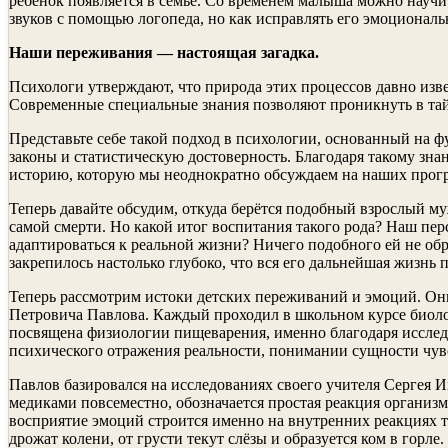
ребёнок появляется в семье. Со временем малыша можно научи
звуков с помощью логопеда, но как исправлять его эмоциональ
Наши переживания — настоящая загадка.
Психологи утверждают, что природа этих процессов давно изве
Современные специальные знания позволяют проникнуть в та
Представьте себе такой подход в психологии, основанный на 
законы и статистическую достоверность. Благодаря такому зн
историю, которую мы неоднократно обсуждаем на наших прог
Теперь давайте обсудим, откуда берётся подобный взрослый м
самой смерти. Но какой итог воспитания такого рода? Наш пе
адаптироваться к реальной жизни? Ничего подобного ей не обр
закрепилось настолько глубоко, что вся его дальнейшая жизнь
Теперь рассмотрим истоки детских переживаний и эмоций. Они
Петровича Павлова. Каждый проходил в школьном курсе биол
посвящена физиологии пищеварения, именно благодаря исслед
психического отражения реальности, понимании сущности чув
Павлов базировался на исследованиях своего учителя Сергея 
медиками повсеместно, обозначается простая реакция организ
восприятие эмоций строится именно на внутренних реакциях т
дрожат колени, от грусти текут слёзы и образуется ком в горле.