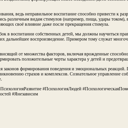
ивания, ведь неправильное воспитание способно привести к ра
сь различным видам стимулов (например, пища, удары током),
няющих своё влияние даже после прекращения стимула.
ок в воспитании собственных детей, мы должны научиться прав
 их дальнейшее воспроизведение. Примером тому служат много
ависящий от множества факторов, включая врожденные способн
мировать положительные черты характера у детей и предотвращ
ия законов формирования поведения и эмоциональных реакций. 
возникновению страхов и комплексов. Сознательное управление
.
сихологияРазвитие #ПсихологияЛюдей #ПсихологическаяПомо
остей #Янезависим