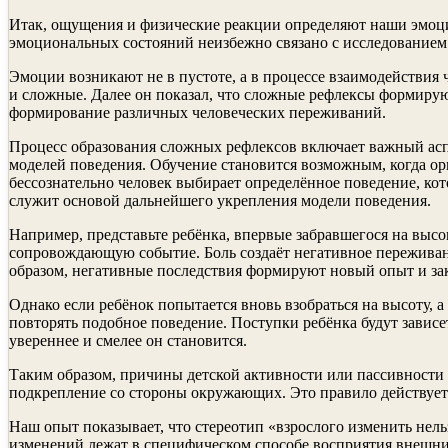
Итак, ощущения и физические реакции определяют наши эмоции
эмоциональных состояний неизбежно связано с исследованием
Эмоции возникают не в пустоте, а в процессе взаимодействи
и сложные. Далее он показал, что сложные рефлексы формиру
формирование различных человеческих переживаний.
Процесс образования сложных рефлексов включает важный ас
моделей поведения. Обучение становится возможным, когда орг
бессознательно человек выбирает определённое поведение, ко
служит основой дальнейшего укрепления модели поведения.
Например, представьте ребёнка, впервые забравшегося на высо
сопровождающую событие. Боль создаёт негативное переживани
образом, негативные последствия формируют новый опыт и за
Однако если ребёнок попытается вновь взобраться на высоту,
повторять подобное поведение. Поступки ребёнка будут завис
увереннее и смелее он становится.
Таким образом, причины детской активности или пассивности 
подкрепление со стороны окружающих. Это правило действует 
Наш опыт показывает, что стереотип «взрослого изменить нел
изменений лежат в специфическом способе восприятия внешн