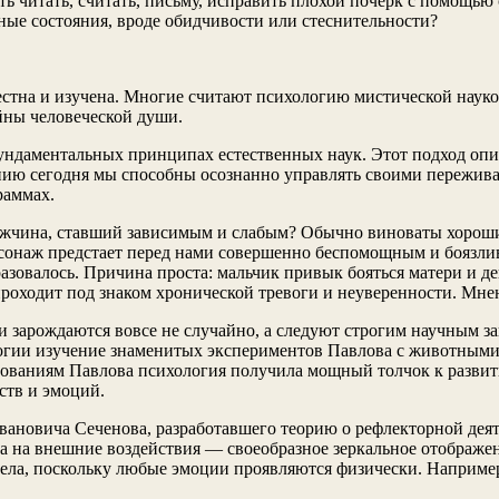
ть читать, считать, письму, исправить плохой почерк с помощь
ные состояния, вроде обидчивости или стеснительности?
стна и изучена. Многие считают психологию мистической наукой,
йны человеческой души.
фундаментальных принципах естественных наук. Этот подход оп
анию сегодня мы способны осознанно управлять своими пережив
раммах.
ужчина, ставший зависимым и слабым? Обычно виноваты хорошие
рсонаж предстает перед нами совершенно беспомощным и боязли
азовалось. Причина проста: мальчик привык бояться матери и д
 проходит под знаком хронической тревоги и неуверенности. Мне
 зарождаются вовсе не случайно, а следуют строгим научным з
огии изучение знаменитых экспериментов Павлова с животными
ованиям Павлова психология получила мощный толчок к развит
ств и эмоций.
Ивановича Сеченова, разработавшего теорию о рефлекторной дея
ма на внешние воздействия — своеобразное зеркальное отображен
ела, поскольку любые эмоции проявляются физически. Например,