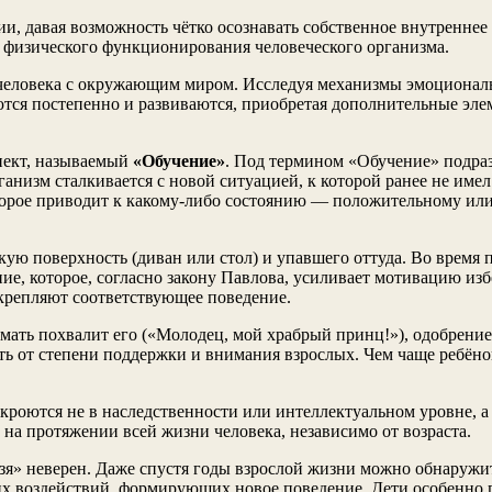
, давая возможность чётко осознавать собственное внутреннее 
 физического функционирования человеческого организма.
я человека с окружающим миром. Исследуя механизмы эмоционал
ются постепенно и развиваются, приобретая дополнительные эл
пект, называемый
«Обучение»
. Под термином «Обучение» подра
анизм сталкивается с новой ситуацией, к которой ранее не име
торое приводит к какому-либо состоянию — положительному или
кую поверхность (диван или стол) и упавшего оттуда. Во время
е, которое, согласно закону Павлова, усиливает мотивацию изб
крепляют соответствующее поведение.
 а мать похвалит его («Молодец, мой храбрый принц!»), одобре
еть от степени поддержки и внимания взрослых. Чем чаще ребён
кроются не в наследственности или интеллектуальном уровне, а
на протяжении всей жизни человека, независимо от возраста.
ьзя» неверен. Даже спустя годы взрослой жизни можно обнаруж
их воздействий, формирующих новое поведение. Дети особенно