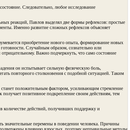
состояние. Следовательно, любое исследование
ьных реакций, Павлов выделял две формы рефлексов: простые
ементы. Именно развитие сложных рефлексов объясняет
зумевается приобретение нового опыта, формирование новых
л готовности. Случайным образом, сознательно или
 отрицательному. Важно подчеркнуть, что само состояние
 падения он испытывает сильную физическую боль,
егать повторного столкновения с подобной ситуацией. Таким
ние станет положительным фактором, усиливающим стремление
ок получает позитивное подкрепление своим действиям, тем
 в количестве действий, получивших поддержку и
ить значительные перемены в поведении человека. Причины
 подвержены влиянию взрослых, поэтому неправильные методы