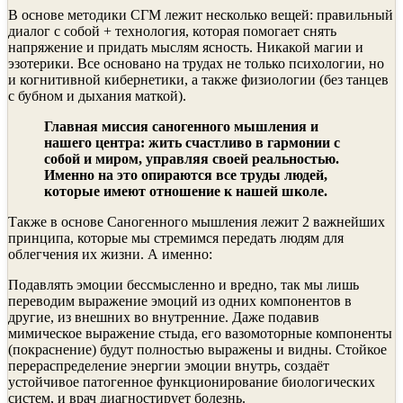
В основе методики СГМ лежит несколько вещей: правильный
диалог с собой + технология, которая помогает снять
напряжение и придать мыслям ясность. Никакой магии и
эзотерики. Все основано на трудах не только психологии, но
и когнитивной кибернетики, а также физиологии (без танцев
с бубном и дыхания маткой).
Главная миссия саногенного мышления и
нашего центра: жить счастливо в гармонии с
собой и миром, управляя своей реальностью.
Именно на это опираются все труды людей,
которые имеют отношение к нашей школе.
Также в основе Саногенного мышления лежит 2 важнейших
принципа, которые мы стремимся передать людям для
облегчения их жизни. А именно:
Подавлять эмоции бессмысленно и вредно, так мы лишь
переводим выражение эмоций из одних компонентов в
другие, из внешних во внутренние. Даже подавив
мимическое выражение стыда, его вазомоторные компоненты
(покраснение) будут полностью выражены и видны. Стойкое
перераспределение энергии эмоции внутрь, создаёт
устойчивое патогенное функционирование биологических
систем, и врач диагностирует болезнь.