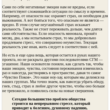
Сами по себе негативные эмоции нам не вредны, если
соответствуют сложившейся ситуации по смыслу и времени.
Например, от опасности нас охраняет страх, он необходим для
выживания. А вот бояться того, что опасным не является —
вредно. В этом случае неугашённый страх искажает
реальность. Также не стоит переживать дольше, чем длятся
сами обстоятельства. Если опасность миновала, прошёл
месяц, два, а мы испытываем страх, то мы добровольно
продлеваем стресс, что совершенно неуместно. Текущая
реальность уже иная, жить следует в соответствии с ней.
Но есть и еще одна вещь, которая остается в руках нашего
проекта, но не раскрыта другими последователями СГМ —
угашение. Наши основатели поняли, как сделать так, чтобы
ваши эмоции, чувства, состояния переживания изменились
раз и навсегда, растворяясь в пространстве, давая то самое
«Чувство Покоя». Это наше ноу-хау, которым мы делимся на
наших группах. Мы точно знаем, как навсегда убрать обиду,
гнев, стыд, страх и любое другое чувство, чтобы оно больше
не тревожило, и появились силы на новые свершения.⠀
Сегодня большинство проблем общества
строится на непрерывном стрессе, который
приводит к болезням, духовному падению,