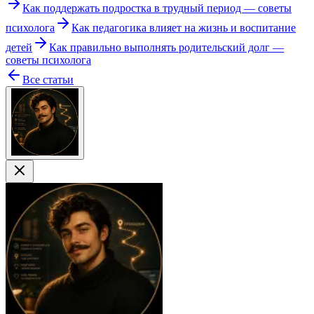
Как поддержать подростка в трудный период — советы
психолога
Как педагогика влияет на жизнь и воспитание
детей
Как правильно выполнять родительский долг —
советы психолога
Все статьи