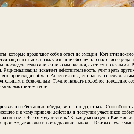
ы, которые проявляют себя в ответ на эмоции. Когнитивно-эмо
ется защитный механизм. Сознание обеспечило нас своего рода 
мы, последователи саногенного мышления, считаем полезными. В
 Рационализация искажает действительность, учит врать другим
пять происходит обман. Агрессия создает опасную среду для са
тоятельным и безвольным. Трудно назвать подобное поведение о
иввно-эмотивном тесте.
роявляют себя эмоции обиды, вины, стыда, страха. Способность
изошло и к чему привели действия и поступки участников событи
ная или нет? Чего я хочу достичь? Какая у меня цель? Как мои 
к происходят анализ и последующие выводы. В этом случае мыш