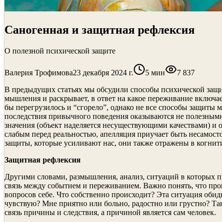
Саногенная и защитная рефлексия
О полезной психической защите
Валерия Трофимова
23 декабря 2024 г.
5
мин
7 837
В предыдущих статьях мы обсудили способы психической защит
мышления и раскрывает, в ответ на какое переживание включа
бы перегрузилось и “сгорело”, однако не все способы защиты 
последствия привычного поведения оказываются не полезными.
значения (объект наделяется несуществующими качествами) и о
слабым перед реальностью, апелляция приучает быть несамос
защиты, которые усиливают нас, они также отражены в когнит
Защитная рефлексия
Другими словами, размышления, анализ, ситуаций в которых п
связь между событием и переживанием. Важно понять, что про
вопросов себе. Что собственно происходит? Эта ситуация обид
чувствую? Мне приятно или больно, радостно или грустно? Та
связь причины и следствия, а причиной является сам человек.