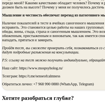
передо мной? Какими качествами обладает человек? Почему я р
должен быть на высоте? Почему у меня не получилось достичь
Мышление и честность обеспечат переход из патогенного мы
Наличие показателей в тесте в ячейках саногенного мышления 
исправить. Это становится целью работы на наших групповых 
обиды, вины, стыда, страха и саногенным мышлением. Это возм
обиженным, пристыженным и виноватым, так как имеется спосо
нападать, прятаться и замирать.
Пройдя тест, вы сможете проверить себя, познакомиться со 
дадут подробные разъяснения на консультации.
P.S: ссылку на тест можно получить индивидуально, обраща
Наш сайт: https://www.mospsyholog.ru/
Телеграм: https://t.me/senseofcalmness
Обратиться лично: +7 968 990 0880 (WhatsApp, Telegram)
Хотите разобраться глубже?