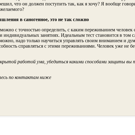
ешил, что он должен поступить так, как я хочу? Я вообще говор
 желаемого?
шления в саногенное, это не так сложно
можно с точностью определить, с каким переживанием человек сп
и индивидуальных занятиях. Идеальным тест становится в том с
ожно, надо только научиться управлять своим вниманием и думат
бность справляться с этими переживаниями. Человек уже не бесп
скрытой работой ума, убедиться какими способами защиты вы п
йтесь по контактам ниже