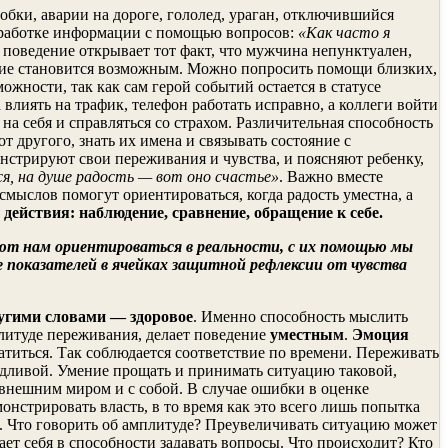
обки, аварии на дороге, гололед, ураган, отключившийся
обработке информации с помощью вопросов:
«Как часто я
 поведение открывает тот факт, что мужчина непунктуален,
дение становится возможным. Можно попросить помощи близких,
жности, так как сам герой событий остается в статусе
влиять на трафик, телефон работать исправно, а коллеги войти
на себя и справляться со страхом. Различительная способность
 другого, знать их имена и связывать состояние с
монстрируют свои переживания и чувства, и поясняют ребенку,
ся, на душе радость — вот оно счастье»
. Важно вместе
смыслов помогут ориентироваться, когда радость уместна, а
действия: наблюдение, сравнение, обращение к себе.
ют нам ориентироваться в реальности, с их помощью мы
е показателей в ячейках защитной рефлексии от чувства
ругими словами — здоровое
. Именно способность мыслить
плитуде переживания, делает поведение
уместным
.
Эмоция
атиться. Так соблюдается соответствие по времени. Переживать
едливой. Умение прощать и принимать ситуацию таковой,
 внешним миром и с собой. В случае ошибки в оценке
нстрировать власть, в то время как это всего лишь попытка
и. Что говорить об амплитуде? Преувеличивать ситуацию может
т себя в способности задавать вопросы. Что происходит? Кто