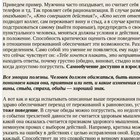
Приведем пример. Мужчина часто опаздывает, но считает себя 
телефон и тд. Так провляет себя рационализация. В случае р
опаздываю?», «Кто совершает действия?», «Кто несет отве
подводит коллег, сам переживает вину и стыд, а в случае кри
подстраховаться самому (выйти пораньше), предупредить о сво
пунктуального человека, меняться должны условия и действия 
в положение. Способность критически оценить свое поведение д
в отношении переживаний обеспечивает эти возможности. Разл
определением. Само собой это умение не появляется, ему надо 
что сейчас чувствует он:
«Тебе хочется плакать, это неприятно
находить ответы, почему грустно (обидно, виноват, стыдно или
когда допустимо погрустить.
Самообучение доступно и взросл
Все эмоции полезны. Человек должен обижаться, быть вино
понимаем какая она, приятная или нет, и какие изменения 
вины, стыда, страха, обиды — хороший знак.
А вот как и когда испытывать описанные выше переживания 
здраво обеспечивает переход от переживаний к равновесию, у
тоже поведение
. В случае обиды можно погрустить, но недолг
о событии трехлетней давности не считается здоровым мышлен
какой она оказалась считается признаком здорового мышления
неминуем промах с выбором действий. Например, критика може
указать на ошибку в действиях с целью исправления оной. Бу
каждый. Способствует ли это спокойствию и верному взаимоде