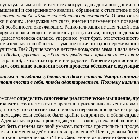
пунктуальным и обвиняет всех вокруг в досадном опоздании: пр
азмышлений и совершенного анализа, обращения к статистике и 
тственность?», «Какие последствия наступают?»
. Оказывается
тики и обиду. Обнаружив эту связь, внесения изменений в пове
ей особенности окружающих. Рационализация не дает такой возмо
других людей: водители должны расступиться, погода не должна 
елает человека сильнее, увереннее, учит брать ответственность 
ичительная способность — умение отличать одно переживание от
учиться. Где? Лучше всего в детстве дома,когда мама и папа де
, обидно, грустно...», «Хочется улыбаться, прыгать и веселить
 страшно), а что стало причиной радости. Усвоение ценностей и 
ым, осознание важности этого процесса обеспечат следующие 
ватым и стыдиться, бояться и даже злиться. Эмоции помога
стоит внести в себя, чтобы адаптироваться. Поэтому наличи
помогает
определить саногенное реалистическое мышление, д
страняет несоответствия по времени, присвоению значения и ам
о, потому что событие закончилось и переживание должно прекр
ием, даже если событие было крайне неприятное и обида справ
. Адекватная оценка происходящего — залог успеха в общении с
т быть оценена как злой умысел, попытка пристыдить и продемо
дут ли применены действия по исправлению? Нет, а должны был
йствию, решению задач? Нет. Саногенное мышление обнаруживае