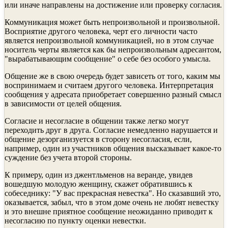
или иначе направлены на достижение или проверку согла­сия.
Коммуникация может быть непроизвольной и произволь­ной.
Восприятие другого человека, черт его личности часто
является непроизвольной коммуникацией, но в этом случае
носитель черты является как бы непроизвольным адресантом,
"вырабатывающим сообщение" о себе без особого умысла.
Общение же в свою очередь будет зависеть от того, каким мы
воспринимаем и считаем другого человека. Интерпретация
сообщения у адресата приобретает совершенно разный смысл
в зависимости от целей общения.
Согласие и несогласие в общении также легко могут
переходить друг в друга. Согласие немедленно нарушается и
общение дезорганизуется в сторону несогласия, если,
например, один из участников общения высказывает какое-то
суждение без учета второй стороны.
К примеру, один из джентльменов на веранде, увидев
вошедшую молодую женщину, скажет обратившись к
собеседнику: "У вас прекрасная невестка". Но сказавший это,
оказывается, забыл, что в этом доме очень не любят невест­ку
и это внешне приятное сообщение неожиданно приводит к
несо­гласию по пункту оценки невестки.