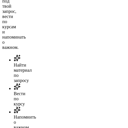
под
твой
запрос,
вести
по
курсам
и
напоминать
о
важном.
Найти
материал
по
запросу
Вести
по
курсу
Напомнить
о
важном