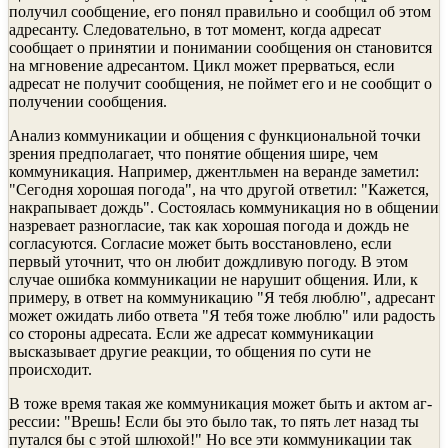
получил сообщение, его понял правильно и сообщил об этом
адре­санту. Следовательно, в тот момент, когда адресат
сообщает о при­нятии и понимании сообщения он становится
на мгновение адре­сантом. Цикл может прерваться, если
адресат не получит сообще­ния, не поймет его и не сообщит о
получении сообщения.
Анализ коммуникации и общения с функциональной точки
зрения предполагает, что понятие общения шире, чем
коммуникация. Например, джентльмен на веранде заметил:
"Сегодня хорошая погода", на что другой ответил: "Кажется,
накрапывает дождь". Состоялась коммуникация но в общении
на­зревает разногласие, так как хорошая погода и дождь не
согласу­ются. Согласие может быть восстановлено, если
первый уточнит, что он любит дождливую погоду. В этом
случае ошибка коммуникации не нарушит общения. Или, к
примеру, в ответ на коммуникацию "Я тебя люблю", адресант
может ожидать либо ответа "Я тебя тоже люб­лю" или радость
со стороны адресата. Если же адресат коммуникации
высказывает другие реакции, то общения по сути не
происходит.
В тоже время такая же коммуникация может быть и актом аг­
рессии: "Врешь! Если бы это было так, то пять лет назад ты
путался бы с этой шлюхой!" Но все эти коммуникации так