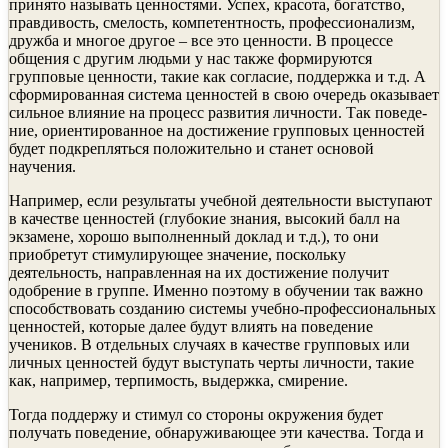
принято называть ценностями. Успех, красота, богатство,
прав­дивость, смелость, компетентность, профессионализм,
дружба и многое другое – все это ценности. В процессе
общения с другим людьми у нас также формируются
групповые ценности, такие как согласие, поддержка и т.д. А
сформированная система ценностей в свою очередь ока­зывает
сильное влияние на процесс развития личности. Так поведе­
ние, ориентированное на достижение групповых ценностей
будет подкрепляться положительно и станет основой
научения.
Например, если результаты учебной деятельности выступают
в каче­стве ценностей (глубокие знания, высокий балл на
экзамене, хоро­шо выполненный доклад и т.д.), то они
приобретут стимулирую­щее значение, поскольку
деятельность, направленная на их достиже­ние получит
одобрение в группе. Именно поэтому в обучении так важно
способствовать созданию системы учебно-профессиональных
ценностей, которые далее будут влиять на поведение
учеников. В отдельных случаях в качестве групповых или
личных ценностей будут выступать черты личности, такие
как, например, терпимость, выдержка, смирение.
Тогда поддержу и стимул со стороны окружения будет
получать по­ведение, обнаруживающее эти качества. Тогда и