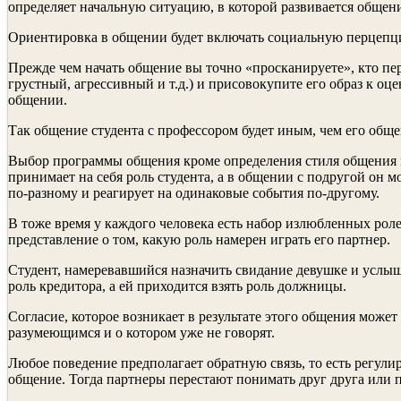
определяет начальную ситуацию, в которой развивается общен
Ориентировка в общении будет включать социальную перцепцию,
Прежде чем начать общение вы точно «просканируете», кто пере
грустный, агрессивный и т.д.) и присовокупите его образ к оц
общении.
Так общение студента с профессором будет иным, чем его общен
Выбор программы общения кроме определения сти­ля общения 
принимает на себя роль студента, а в общении с подругой он м
по-разному и реагирует на одинаковые события по-другому.
В тоже время у каждого человека есть набор излюбленных роле
представление о том, какую роль намерен играть его партнер.
Студент, намеревавшийся назначить свидание девушке и услышав
роль кредитора, а ей приходится взять роль должницы.
Согласие, которое возникает в резуль­тате этого общения може
разумеющимся и о котором уже не говорят.
Любое поведение предполагает обратную связь, то есть регулир
общение. Тогда партнеры перестают понимать друг друга или 