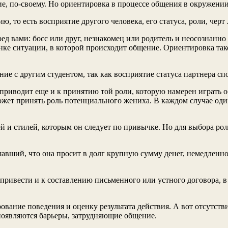
ие, по-своему. Но ориентировка в процессе общения в окружени
 то есть восприятие другого человека, его статуса, роли, черт 
д вами: босс или друг, незнакомец или родитель и неосознанно 
енке ситуации, в которой происходит общение. Ори­ентировка так
ие с другим студентом, так как восприятие статуса парт­нера с
приводит еще и к принятию той роли, которую намерен играть 
ожет принять роль потенциального жениха. В каждом случае один
й и сти­лей, которым он следует по привычке. Но для выбора р
ший, что она просит в долг крупную сумму денег, немед­ленно р
т привести и к составлению письменного или устного договора, в
ование поведения и оценку результата действия. А вот отсутств
появляются барьеры, затрудняющие общение.