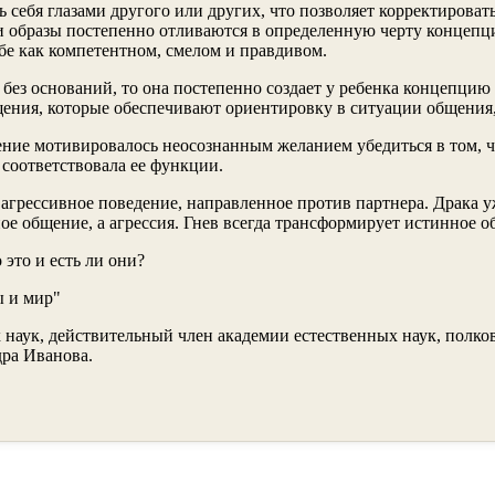
ь себя глазами другого или других, что позволяет корректи­рова
и образы постепенно отливаются в определенную черту кон­цепц
ебе как компетентном, смелом и правдивом.
 без оснований, то она постепенно создает у ребенка концепцию
ния, которые обеспечи­вают ориентировку в ситуации общения, в
ие мотивировалось неосознанным желанием убедиться в том, что
о­ответствовала ее функции.
о агрессивное поведение, направленное против партнера. Драка у
е общение, а агрес­сия. Гнев всегда трансформирует истинное о
это и есть ли они?
ы и мир"
 наук, действительный член академии естественных наук, полк
дра Иванова.