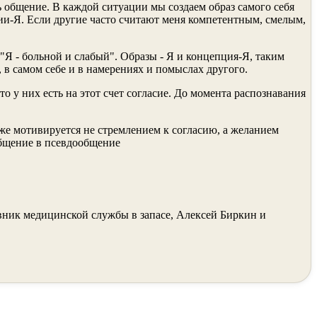
ть общение. В каждой ситуации мы создаем образ самого себя
ии-Я. Если другие часто считают меня компетентным, сме­лым,
 "Я - больной и слабый". Образы - Я и концепция-Я, таким
 самом себе и в намере­ниях и помыслах другого.
 у них есть на этот счет согласие. До момента распознавания
же мотивируется не стремлением к согла­сию, а желанием
бще­ние в псевдообщение
овник медицинской службы в запасе, Алексей Биркин и