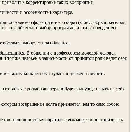
и приводит к корректировке таких восприятий.
личности и особенностей характера.
или осознанно сформируете его образ (злой, добрый, веселый,
ого рода облегчает выбор программы и стиля поведе­ния в
пособствует выбору стиля общения.
об­щающийся. В общении с профессором молодой человек
 и тот же чело­век в зависимости от принятой роли ведет себя
оли в каждом конкретном случае он должен получить
асстается с ролью кавалера, и будет вынужден взять на себя
 котором возвраще­ние долга признается чем-то само собою
ие или неполноценная обратная связь может дез­организовать