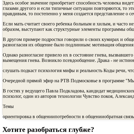
Здесь особое значение приобретает способность человека видет
глазами другого и если типичные ситуации повторяются, то эт
правдивым, то постепенно у меня создается представление о с
Если мать считает своего ребенка больным и хилым, и часто не
образом, выступают как структурные элементы программы обще
В другом примере подростки говорили о своих кумирах и общен
разногласия их общение было подлинным: мотивация общения с
Однако разногласие привело их в со­стояние гнева, вызвавшег
вымещения гнева. Возникло псевдообщение. Драка - не истинно
слушать подкаст психология мифы и реальность Коды речи, что 
Очередной прямой эфир на РТВ Подмосковье в программе "М
В гостях у ведущего Павла Подкладова, кандидат медицинских
психолог, один из авторов технологии Чувство покоя, Алексан
Темы
ориентировка в общении
потребности в общении
обратная связь
Хотите разобраться глубже?