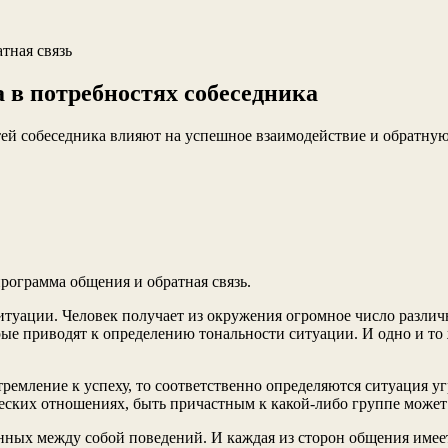
атная связь
 в потребностях собеседника
ей собеседника влияют на успешное взаимодействие и обратную 
рограмма общения и обратная связь.
туации. Чело­век получает из окружения огромное число разли
ые приводят к определению тональности ситуации. И одно и то 
тремление к успеху, то со­ответственно определяются ситуация у
ужеских отношениях, быть причастным к какой-либо группе може
занных меж­ду собой поведений. И каждая из сторон общения и