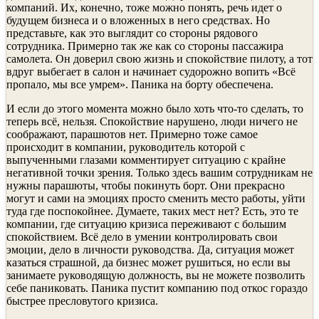
компаний. Их, конечно, тоже можно понять, речь идет о
будущем бизнеса и о вложенных в него средствах. Но
представьте, как это выглядит со стороны рядового
сотрудника. Примерно так же как со стороны пассажира
самолета. Он доверил свою жизнь и спокойствие пилоту, а тот
вдруг выбегает в салон и начинает судорожно вопить «Всё
пропало, мы все умрем». Паника на борту обеспечена.
И если до этого момента можно было хоть что-то сделать, то
теперь всё, нельзя. Спокойствие нарушено, люди ничего не
соображают, парашютов нет. Примерно тоже самое
происходит в компании, руководитель которой с
выпученными глазами комментирует ситуацию с крайне
негативной точки зрения. Только здесь вашим сотрудникам не
нужны парашюты, чтобы покинуть борт. Они прекрасно
могут и сами на эмоциях просто сменить место работы, уйти
туда где поспокойнее. Думаете, таких мест нет? Есть, это те
компании, где ситуацию кризиса переживают с большим
спокойствием. Всё дело в умении контролировать свои
эмоции, дело в личности руководства. Да, ситуация может
казаться страшной, да бизнес может рушиться, но если вы
занимаете руководящую должность, вы не можете позволить
себе паниковать. Паника пустит компанию под откос гораздо
быстрее пресловутого кризиса.