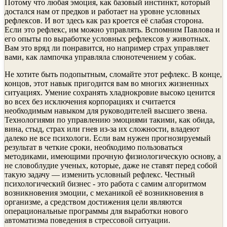
Потому что любая эмоция, как базовый инстинкт, который
достался нам от предков и работает на уровне условных
рефлексов. И вот здесь как раз кроется её слабая сторона.
Если это рефлекс, им можно управлять. Вспомним Павлова и
его опыты по выработке условных рефлексов у животных.
Вам это вряд ли понравится, но например страх управляет
вами, как лампочка управляла слюнотечением у собак.
Не хотите быть подопытным, сломайте этот рефлекс. В конце,
концов, этот навык пригодится вам во многих жизненных
ситуациях. Умение сохранять хладнокровие высоко ценится
во всех без исключения корпорациях и считается
необходимым навыком для руководителей высшего звена.
Технологиями по управлению эмоциями такими, как обида,
вина, стыд, страх или гнев из-за их сложности, владеют
далеко не все психологи. Если вам нужен прогнозируемый
результат в четкие сроки, необходимо пользоваться
методиками, имеющими прочную физиологическую основу, а
не словоблудие ученых, которые, даже не ставят перед собой
такую задачу — изменить условный рефлекс. Честный
психологический бизнес - это работа с самим алгоритмом
возникновения эмоции, с механикой её возникновения в
организме, а средством достижения цели являются
операциональные программы для выработки нового
автоматизма поведения в стрессовой ситуации.