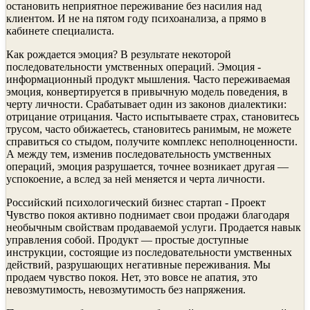
остановить неприятное переживание без насилия над
клиентом. И не на пятом году психоанализа, а прямо в
кабинете специалиста.
Как рождается эмоция? В результате некоторой
последовательности умственных операций. Эмоция -
информационный продукт мышления. Часто переживаемая
эмоция, конвертируется в привычную модель поведения, в
черту личности. Срабатывает один из законов диалектики:
отрицание отрицания. Часто испытываете страх, становитесь
трусом, часто обижаетесь, становитесь ранимым, не можете
справиться со стыдом, получите комплекс неполноценности.
А между тем, изменив последовательность умственных
операций, эмоция разрушается, точнее возникает другая —
успокоение, а вслед за ней меняется и черта личности.
Российский психологический бизнес стартап - Проект
Чувство покоя активно поднимает свои продажи благодаря
необычным свойствам продаваемой услуги. Продается навык
управления собой. Продукт — простые доступные
инструкции, состоящие из последовательности умственных
действий, разрушающих негативные переживания. Мы
продаем чувство покоя. Нет, это вовсе не апатия, это
невозмутимость, невозмутимость без напряжения.