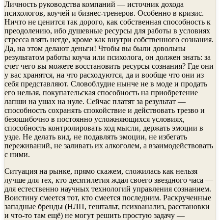
Личность руководства компаний — источник дохода
психологов, коучей и бизнес-тренеров. Особенно в кризис.
Ничто не ценится так дорого, как собственная способность к
преодолению, ибо душевные ресурсы для работы в условиях
стресса взять негде, кроме как внутри собственного сознания.
Да, на этом делают деньги! Чтобы вы были довольны
результатом работы коуча или психолога, он должен знать: за
счет чего вы можете восстановить ресурсы сознания? Где они
у вас хранятся, на что расходуются, да и вообще что они из
себя представляют. Словоблудие нынче не в моде и продать
его нельзя, покупательская способность на приобретение
лапши на ушах на нуле. Сейчас платят за результат —
способность сохранять спокойствие и действовать трезво и
безошибочно в постоянно усложняющихся условиях,
способность контролировать ход мысли, держать эмоции в
узде. Не делать вид, не подавлять эмоции, не избегать
переживаний, не заливать их алкоголем, а взаимодействовать
с ними.
Ситуация на рынке, прямо скажем, сложилась как нельзя
лучше для тех, кто десятилетия ждал своего звездного часа —
для естественно научных технологий управления сознанием.
Воистину смеется тот, кто смеется последним. Раскрученные
западные бренды (НЛП, гештальт, психоанализ, расстановки
и что-то там ещё) не могут решить простую задачу —